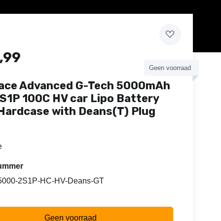
,99
Geen voorraad
ace Advanced G-Tech 5000mAh
2S1P 100C HV car Lipo Battery
Hardcase with Deans(T) Plug
e
lnummer
5000-2S1P-HC-HV-Deans-GT
Geen voorraad