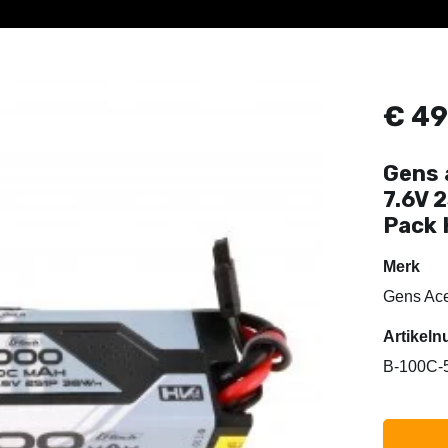
€
49
Gens 
7.6V 
Pack 
Merk
Gens Ac
Artike
B-100C-