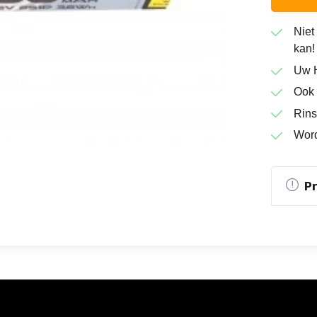
Niet
kan!
Uw H
Ook 
Rins
Word
P