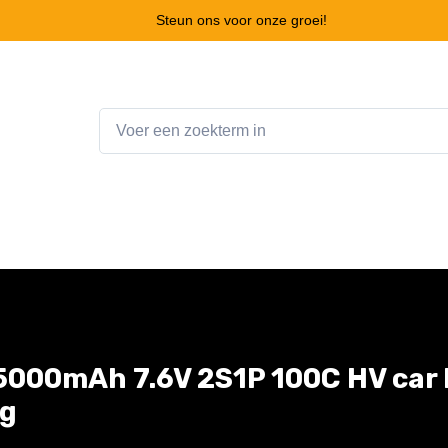
Steun ons voor onze groei!
Home
Webshop
Winkelwagen
Contact
5000mAh 7.6V 2S1P 100C HV car 
ug