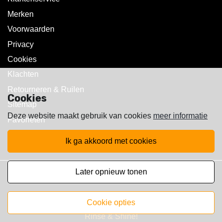
Merken
Voorwaarden
Privacy
Cookies
Klachten
Retourneren & Ruilen
Cookies
Sitemap
Deze website maakt gebruik van cookies
meer informatie
Favorieten
ik ga akkoord met cookies
later opnieuw tonen
Copyright © 2025 Walst Rc's
cookie opties
Rinse & Shine!