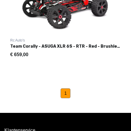
Rc Auto's
Team Corally - ASUGA XLR 6S - RTR - Red - Brushless Power 6
€
659,00
(current)
1
Klantenservice