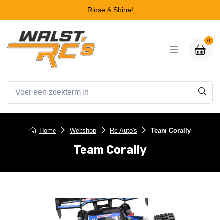
Rinse & Shine!
0
Home
Webshop
Rc Auto's
Team Corally
Team Corally