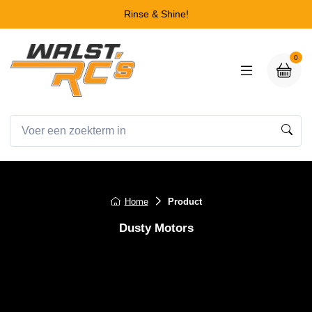
Rinse & Shine!
0
Home
Product
Dusty Motors
Dust Protection Cover for Traxxas
Slash 2WD LCG chassi Black
Dust Protection Cover for Traxxas Slash 2WD LCG