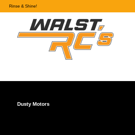
Rinse & Shine!
Dusty Motors
Dust Protection Cover for T
Dust Protection Cover for Traxxas XRT Black (shock 