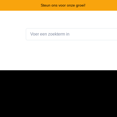
Steun ons voor onze groei!
Home
Webshop
Winkelwagen
Contact
raxxas XRT Black (shock covers n
covers not included)