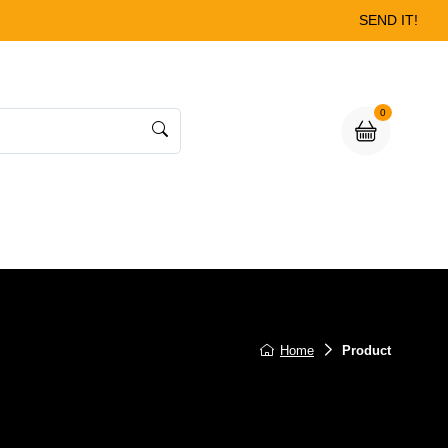
SEND IT!
0
Home
Product
ot included)