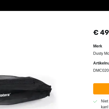
€
49
Merk
Dusty Mo
Artike
DMC020
Niet
kan!