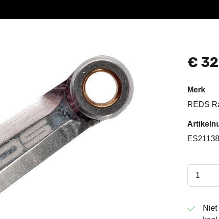
€
32
Merk
REDS Ra
Artike
ES2113
Niet