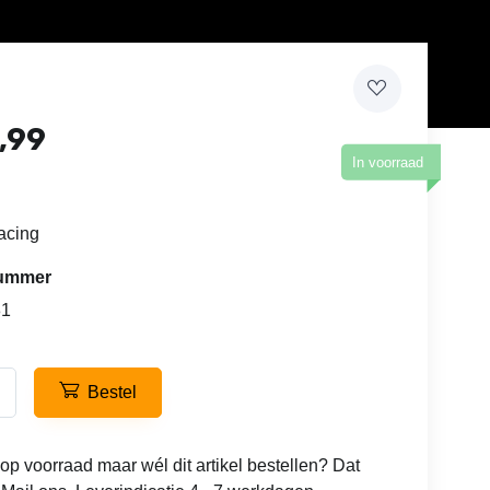
,99
In voorraad
cing
lnummer
81
Bestel
 op voorraad maar wél dit artikel bestellen? Dat