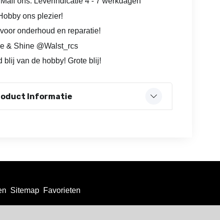
 Mail ons. Leverindicatie 4 - 7 werkdagen
obby ons plezier!
voor onderhoud en reparatie!
e & Shine @Walst_rcs
 blij van de hobby! Grote blij!
roduct Informatie
en
Sitemap
Favorieten