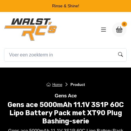
Rinse & Shine!
0
Home
Product
Gens Ace
Gens ace 5000mAh 11.1V 3S1P 60C
Lipo Battery Pack met XT90 Plug
Bashing-serie
Gens ace 5000mAh 11.1V 3S1P 60C Lipo Battery Pack