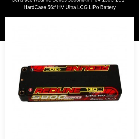
HardCase 56# HV Ultra LCG LiPo Battery