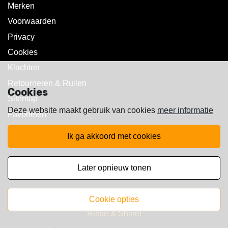
Merken
Voorwaarden
Privacy
Cookies
Klachten
Retourneren & Ruilen
Cookies
Sitemap
Deze website maakt gebruik van cookies
meer informatie
Favorieten
ik ga akkoord met cookies
later opnieuw tonen
Copyright © 2025 Walst Rc's
cookie opties
Rinse & Shine!