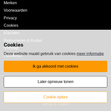
Merken
Voorwaarden
Privacy
Cookies
Klachten
Retourneren & Ruilen
Cookies
Sitemap
Deze website maakt gebruik van cookies
meer informatie
Favorieten
ik ga akkoord met cookies
later opnieuw tonen
Copyright © 2025 Walst Rc's
cookie opties
Rinse & Shine!