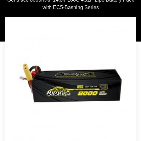
with EC5-Bashing Series