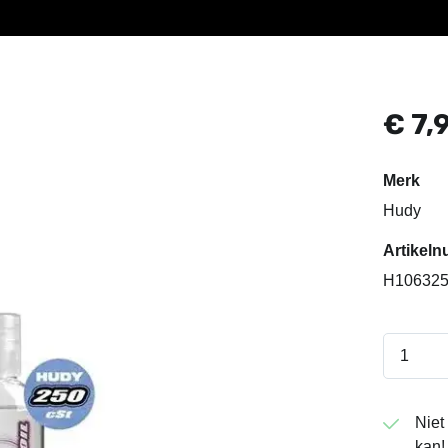
€
7,
Merk
Hudy
Artike
H10632
Niet
kan!