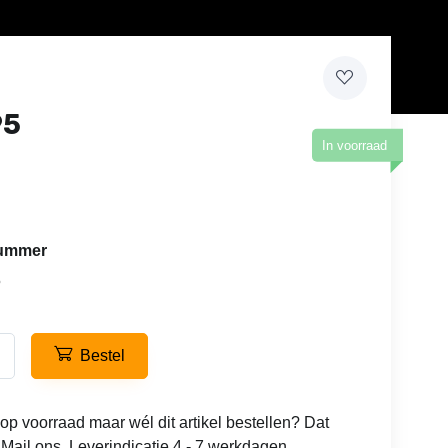
95
In voorraad
lnummer
5
Bestel
 op voorraad maar wél dit artikel bestellen? Dat
 Mail ons. Leverindicatie 4 - 7 werkdagen