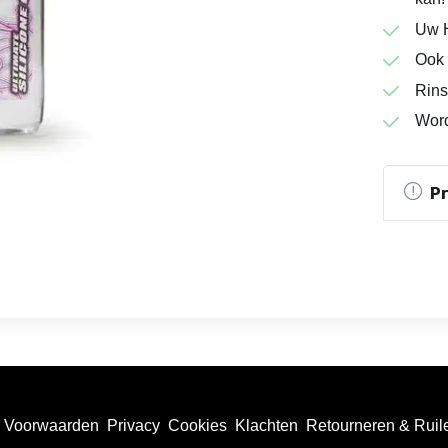
Uw H
Ook 
Rins
Word
P
Voorwaarden
Privacy
Cookies
Klachten
Retourneren & Ruil