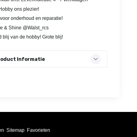
obby ons plezier!
voor onderhoud en reparatie!
e & Shine @Walst_rcs
 blij van de hobby! Grote blij!
roduct Informatie
en
Sitemap
Favorieten