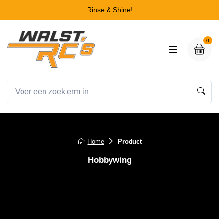
Rinse & Shine!
0
Home
Product
Hobbywing
Hobbywing Ball Bearing for XeRun
Series
Hobbywing Ball Bearing for XeRun Series