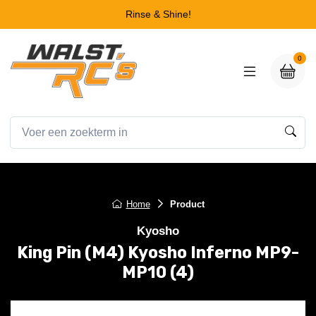
Rinse & Shine!
0
Home
Product
Kyosho
King Pin (M4) Kyosho Inferno MP9-
MP10 (4)