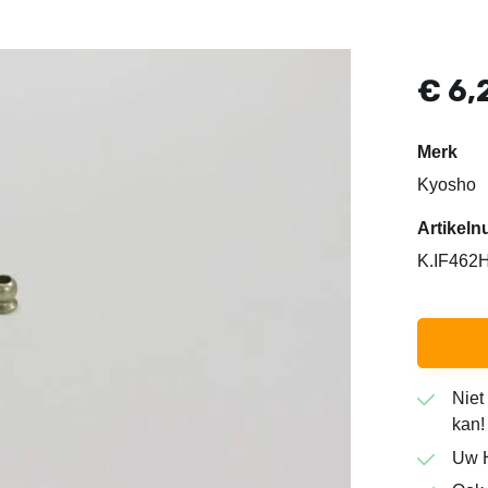
€
6,
Merk
Kyosho
Artike
K.IF462
Niet
kan!
Uw H