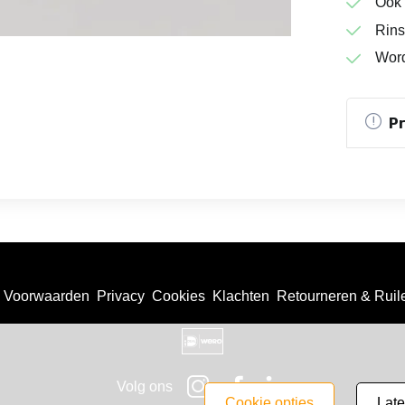
Ook 
Rins
Word
P
Voorwaarden
Privacy
Cookies
Klachten
Retourneren & Ruil
Volg ons
cookie opties
lat