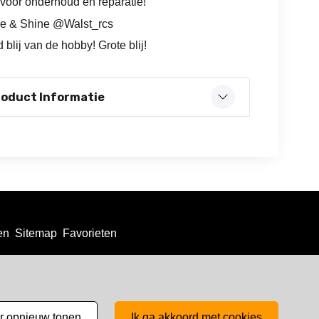
voor onderhoud en reparatie!
e & Shine @Walst_rcs
 blij van de hobby! Grote blij!
roduct Informatie
en
Sitemap
Favorieten
er opnieuw tonen
ik ga akkoord met cookies