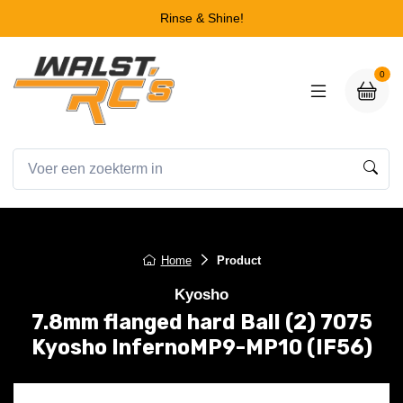
Rinse & Shine!
0
Home
Product
Kyosho
7.8mm flanged hard Ball (2) 7075
Kyosho InfernoMP9-MP10 (IF56)