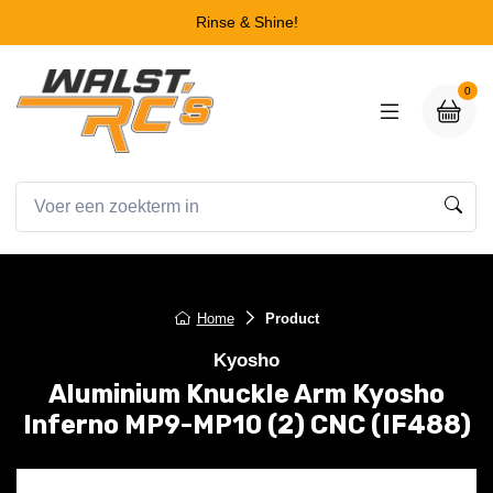
Rinse & Shine!
0
Home
Product
Kyosho
Aluminium Knuckle Arm Kyosho
Inferno MP9-MP10 (2) CNC (IF488)