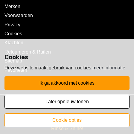
Merken
Voorwaarden
Privacy
Cookies
Klachten
Retourneren & Ruilen
Cookies
Sitemap
Deze website maakt gebruik van cookies
meer informatie
Favorieten
ik ga akkoord met cookies
later opnieuw tonen
Copyright © 2025 Walst Rc's
cookie opties
Rinse & Shine!