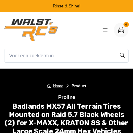
Rinse & Shine!
0
Home
Product
Proline
Badlands MX57 All Terrain Tires
Mounted on Raid 5.7 Black Wheels
(2) for X-MAXX, KRATON 8S & Other
Large Scale 24mm Hex Vehicles