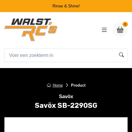
Rinse & Shine!
0
Home
Product
Savöx
Savöx SB-2290SG