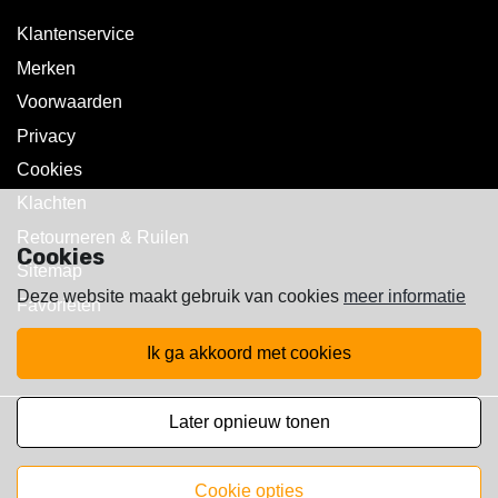
Klantenservice
Merken
Voorwaarden
Privacy
Cookies
Klachten
Retourneren & Ruilen
Cookies
Sitemap
Deze website maakt gebruik van cookies
meer informatie
Favorieten
ik ga akkoord met cookies
later opnieuw tonen
Copyright © 2025 Walst Rc's
cookie opties