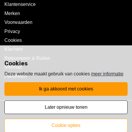
Klantenservice
Merken
Voorwaarden
Privacy
Cookies
Klachten
Retourneren & Ruilen
Cookies
Sitemap
Deze website maakt gebruik van cookies
meer informatie
Favorieten
ik ga akkoord met cookies
later opnieuw tonen
Copyright © 2025 Walst Rc's
cookie opties