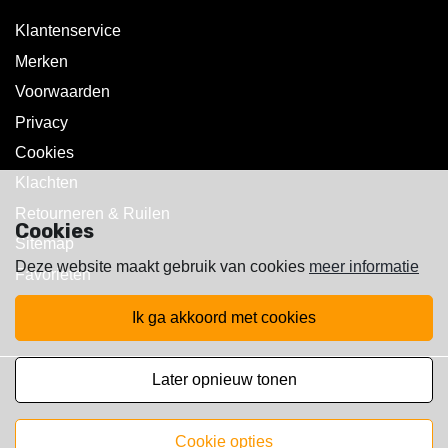
Klantenservice
Merken
Voorwaarden
Privacy
Cookies
Klachten
Retourneren & Ruilen
Cookies
Sitemap
Deze website maakt gebruik van cookies
meer informatie
Favorieten
ik ga akkoord met cookies
later opnieuw tonen
Copyright © 2025 Walst Rc's
cookie opties