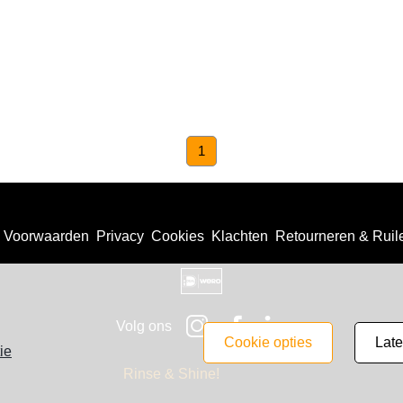
(current)
1
Voorwaarden
Privacy
Cookies
Klachten
Retourneren & Ruil
Volg ons
cookie opties
lat
ie
Rinse & Shine!