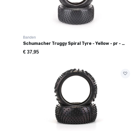
Banden
Schumacher Truggy Spiral Tyre - Yellow - pr - G404
€
37,95