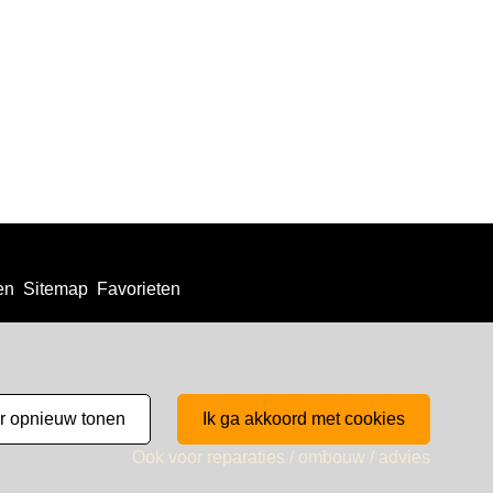
en
Sitemap
Favorieten
er opnieuw tonen
ik ga akkoord met cookies
Ook voor reparaties / ombouw / advies